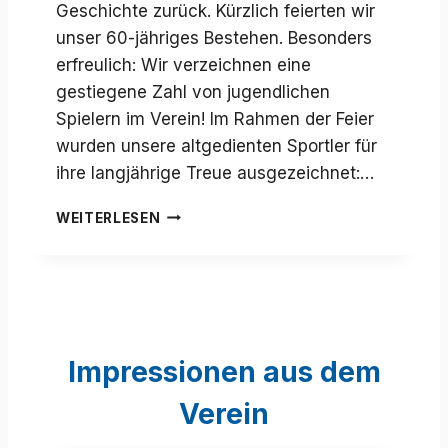
Geschichte zurück. Kürzlich feierten wir
unser 60-jähriges Bestehen. Besonders
erfreulich: Wir verzeichnen eine
gestiegene Zahl von jugendlichen
Spielern im Verein! Im Rahmen der Feier
wurden unsere altgedienten Sportler für
ihre langjährige Treue ausgezeichnet:…
J
WEITERLESEN
U
G
E
N
D
&
E
Impressionen aus dem
H
R
Verein
U
N