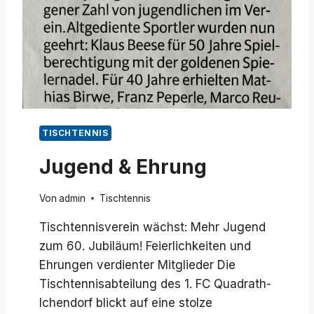
A
D
I
T
I
O
N
TISCHTENNIS
Jugend & Ehrung
Von
admin
Tischtennis
Tischtennisverein wächst: Mehr Jugend
zum 60. Jubiläum! Feierlichkeiten und
Ehrungen verdienter Mitglieder Die
Tischtennisabteilung des 1. FC Quadrath-
Ichendorf blickt auf eine stolze