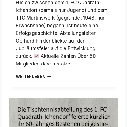
Fusion zwischen dem 1. FC Quadrath-
Ichendorf (damals nur Jugend) und dem
TTC Martinswerk (gegründet 1948, nur
Erwachsene) begann, ist heute eine
Erfolgsgeschichte! Abteilungsleiter
Gerhard Finkler blickte auf der
Jubiläumsfeier auf die Entwicklung
zurück.
Aktuelle Zahlen Über 50
Mitglieder, davon stolze…
6
WEITERLESEN
0
J
A
H
R
E
T
R