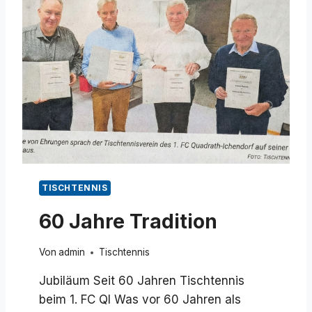
L
L
E
M
G
E
D
E
N
K
E
N
…
TISCHTENNIS
60 Jahre Tradition
Von
admin
Tischtennis
Jubiläum Seit 60 Jahren Tischtennis
beim 1. FC QI Was vor 60 Jahren als