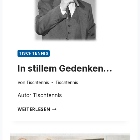
TISCHTENNIS
In stillem Gedenken…
Von
Tischtennis
Tischtennis
Autor Tischtennis
I
WEITERLESEN
N
S
T
I