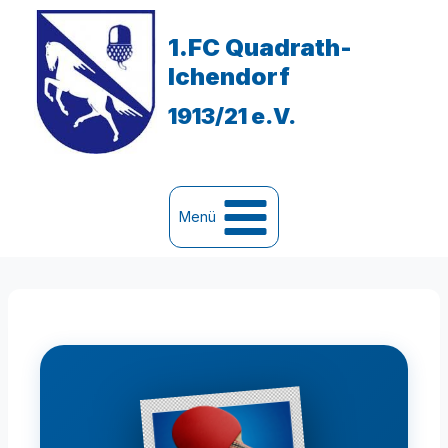
Zum
Inhalt
1.FC Quadrath-
springen
Ichendorf
1913/21 e.V.
Menü