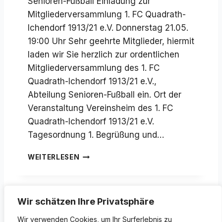
Senioren-Fußball Einladung zur
Mitgliederversammlung 1. FC Quadrath-
Ichendorf 1913/21 e.V. Donnerstag 21.05.
19:00 Uhr Sehr geehrte Mitglieder, hiermit
laden wir Sie herzlich zur ordentlichen
Mitgliederversammlung des 1. FC
Quadrath-Ichendorf 1913/21 e.V.,
Abteilung Senioren-Fußball ein. Ort der
Veranstaltung Vereinsheim des 1. FC
Quadrath-Ichendorf 1913/21 e.V.
Tagesordnung 1. Begrüßung und…
E
WEITERLESEN
I
N
L
A
Wir schätzen Ihre Privatsphäre
D
U
Wir verwenden Cookies, um Ihr Surferlebnis zu