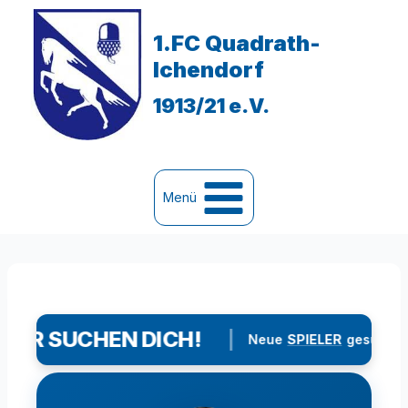
Zum
Inhalt
1.FC Quadrath-
springen
Ichendorf
1913/21 e.V.
Menü
R SUCHEN DICH!
|
|
Neue
SPIELER
gesucht