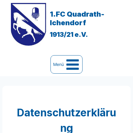
Zum
Inhalt
1.FC Quadrath-
springen
Ichendorf
1913/21 e.V.
Menü
Datenschutzerkläru
ng