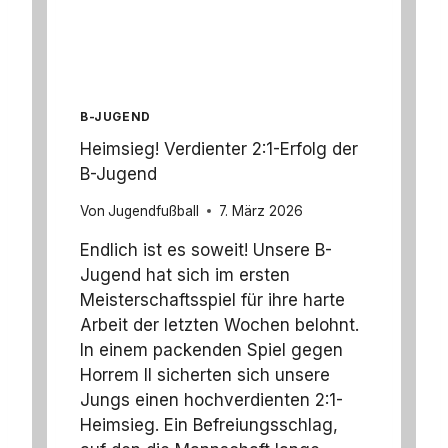
G
S
W
E
L
L
B-JUGEND
E
G
Heimsieg! Verdienter 2:1-Erfolg der
E
B-Jugend
H
T
Von
Jugendfußball
7. März 2026
W
E
Endlich ist es soweit! Unsere B-
I
Jugend hat sich im ersten
T
Meisterschaftsspiel für ihre harte
E
R
Arbeit der letzten Wochen belohnt.
!
In einem packenden Spiel gegen
Horrem II sicherten sich unsere
Jungs einen hochverdienten 2:1-
Heimsieg. Ein Befreiungsschlag,