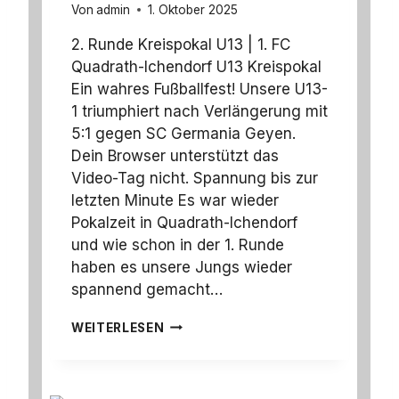
0
Von
admin
1. Oktober 2025
.
2
2. Runde Kreispokal U13 | 1. FC
0
Quadrath-Ichendorf U13 Kreispokal
2
Ein wahres Fußballfest! Unsere U13-
5
1 triumphiert nach Verlängerung mit
5:1 gegen SC Germania Geyen.
Dein Browser unterstützt das
Video-Tag nicht. Spannung bis zur
letzten Minute Es war wieder
Pokalzeit in Quadrath-Ichendorf
und wie schon in der 1. Runde
haben es unsere Jungs wieder
spannend gemacht…
2
WEITERLESEN
.
R
U
N