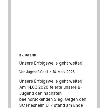
T
S
S
I
E
G
G
E
G
E
N
B-JUGEND
V
I
Unsere Erfolgswelle geht weiter!
K
T
Von
Jugendfußball
14. März 2026
O
R
Unsere Erfolgswelle geht weiter!
I
Am 14.03.2026 feierte unsere B-
A
Jugend den nächsten
G
beeindruckenden Sieg. Gegen den
R
U
SC Friesheim U17 stand am Ende