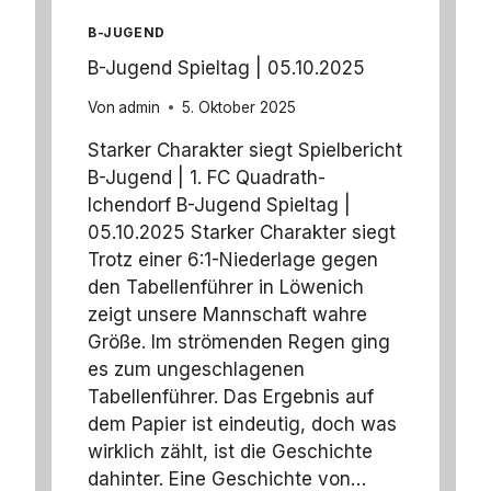
T
B-JUGEND
E
R
B-Jugend Spieltag | 05.10.2025
2
:
Von
admin
5. Oktober 2025
1
-
Starker Charakter siegt Spielbericht
E
B-Jugend | 1. FC Quadrath-
R
Ichendorf B-Jugend Spieltag |
F
05.10.2025 Starker Charakter siegt
O
L
Trotz einer 6:1-Niederlage gegen
G
den Tabellenführer in Löwenich
D
zeigt unsere Mannschaft wahre
E
Größe. Im strömenden Regen ging
R
B
es zum ungeschlagenen
-
Tabellenführer. Das Ergebnis auf
J
dem Papier ist eindeutig, doch was
U
wirklich zählt, ist die Geschichte
G
E
dahinter. Eine Geschichte von…