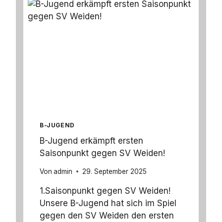
D
E
K
R
E
I
S
P
O
K
A
L
B-JUGEND
U
1
B-Jugend erkämpft ersten
3
Saisonpunkt gegen SV Weiden!
|
1
Von
admin
29. September 2025
.
F
1.Saisonpunkt gegen SV Weiden!
C
Unsere B-Jugend hat sich im Spiel
Q
gegen den SV Weiden den ersten
U