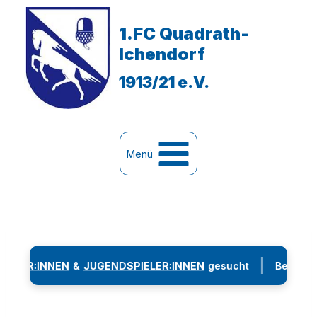
Zum
Inhalt
1.FC Quadrath-
springen
Ichendorf
1913/21 e.V.
Menü
|
EN
&
JUGENDSPIELER:INNEN
gesucht
Bei Interesse wende