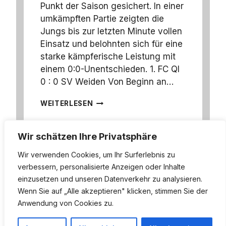
A
Punkt der Saison gesichert. In einer
D
umkämpften Partie zeigten die
R
Jungs bis zur letzten Minute vollen
A
Einsatz und belohnten sich für eine
T
H
starke kämpferische Leistung mit
-
einem 0:0-Unentschieden. 1. FC QI
I
0 : 0 SV Weiden Von Beginn an…
C
H
B
WEITERLESEN
E
-
N
J
D
U
O
Wir schätzen Ihre Privatsphäre
G
R
E
Wir verwenden Cookies, um Ihr Surferlebnis zu
F
N
verbessern, personalisierte Anzeigen oder Inhalte
D
einzusetzen und unseren Datenverkehr zu analysieren.
E
Impressum
Datenschutz
Wenn Sie auf „Alle akzeptieren" klicken, stimmen Sie der
R
K
Anwendung von Cookies zu.
realisiert von
OptiX - by Adem Gül
Ä
M