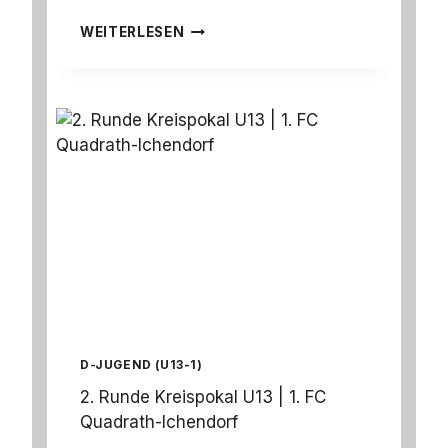
N
D
B
WEITERLESEN
-
J
U
G
E
N
D
S
P
I
E
L
T
A
G
|
D-JUGEND (U13-1)
0
5
2. Runde Kreispokal U13 | 1. FC
.
Quadrath-Ichendorf
1