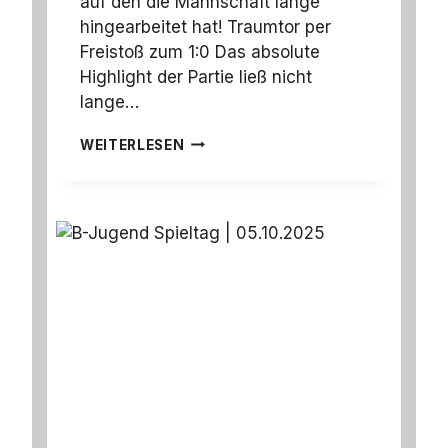
auf den die Mannschaft lange
hingearbeitet hat! Traumtor per
Freistoß zum 1:0 Das absolute
Highlight der Partie ließ nicht
lange…
H
WEITERLESEN
E
I
M
S
I
E
G
!
V
E
R
D
I
E
N