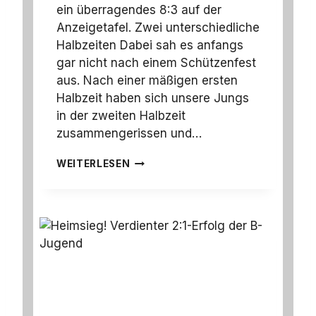
H
ein überragendes 8:3 auf der
L
Anzeigetafel. Zwei unterschiedliche
W
Halbzeiten Dabei sah es anfangs
E
R
gar nicht nach einem Schützenfest
K
aus. Nach einer mäßigen ersten
:
Halbzeit haben sich unsere Jungs
W
in der zweiten Halbzeit
I
R
zusammengerissen und…
G
E
U
WEITERLESEN
W
N
I
S
N
E
N
R
E
E
N
E
2
R
:
F
0
O
L