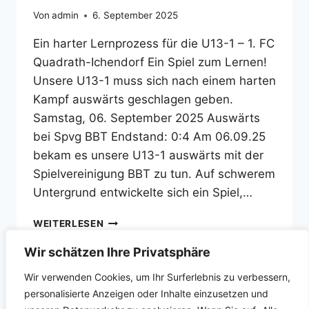
Von
admin
6. September 2025
Ein harter Lernprozess für die U13-1 – 1. FC
Quadrath-Ichendorf Ein Spiel zum Lernen!
Unsere U13-1 muss sich nach einem harten
Kampf auswärts geschlagen geben.
Samstag, 06. September 2025 Auswärts
bei Spvg BBT Endstand: 0:4 Am 06.09.25
bekam es unsere U13-1 auswärts mit der
Spielvereinigung BBT zu tun. Auf schwerem
Untergrund entwickelte sich ein Spiel,…
EIN
WEITERLESEN
SPIEL
ZUM
Wir schätzen Ihre Privatsphäre
LERNEN!
Wir verwenden Cookies, um Ihr Surferlebnis zu verbessern,
D-
JUGEND
personalisierte Anzeigen oder Inhalte einzusetzen und
Impressum
Datenschutz
(U13-