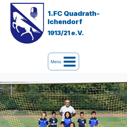
Zum
Inhalt
1.FC Quadrath-
springen
Ichendorf
1913/21 e.V.
Menü