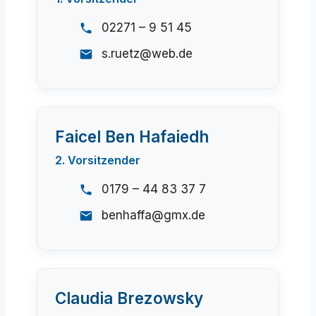
02271 – 9 51 45
s.ruetz@web.de
Faicel Ben Hafaiedh
2. Vorsitzender
0179 – 44 83 37 7
benhaffa@gmx.de
Claudia Brezowsky