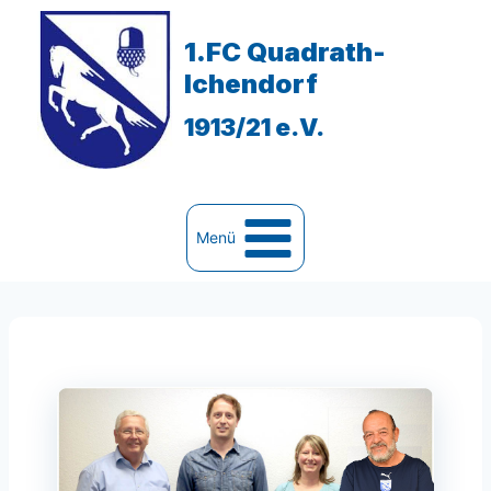
Zum
Inhalt
1.FC Quadrath-
springen
Ichendorf
1913/21 e.V.
Menü